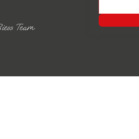
iess Team
Stefan Riess Personenb
Erninger Straße 6
86720 Nördlingen